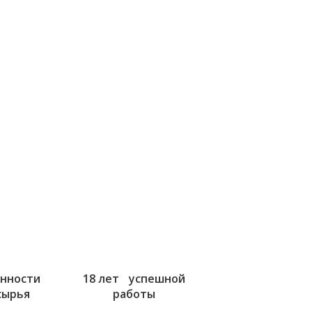
енности
18 лет успешной
сырья
работы