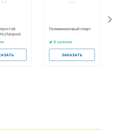
 простой
Поливиниловый спирт
Дибен
16 (Лапрол)
75%
ии
В наличии
В н
КАЗАТЬ
ЗАКАЗАТЬ