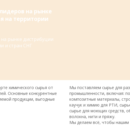
 лидеров на рынке
я на территории
 на рынке дистрибуции
и и стран СНГ
рте химического сырья от
Мы поставляем сырье для ра
лей. Основные конкурентные
промышленности, включая: по
яемой продукции, выгодные
композитные материалы, стр
каучук и химию для РТИ, сыр
сырье для моющих средств, о
волокна, нити и пряжу.
Мы делаем всё, чтобы нашим 