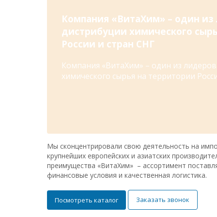
Компания «ВитаХим» – один из
дистрибуции химического сырь
России и стран СНГ
Компания «ВитаХим» – один из лидеров
химического сырья на территории Росси
Мы сконцентрировали свою деятельность на импо
крупнейших европейских и азиатских производите
преимущества «ВитаХим» – ассортимент поставл
финансовые условия и качественная логистика.
Заказать звонок
Посмотреть каталог