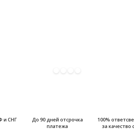
Ф и СНГ
До 90 дней отсрочка
100% ответсв
платежа
за качество 