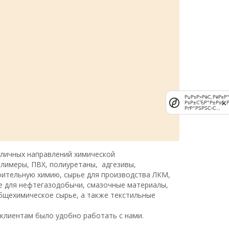
РџРѕР»РёС‚РёРєР
РѕР±СЂР°Р±РѕС‚Р
РґР°РЅРЅС‹С…
зличных направлений химической
лимеры, ПВХ, полиуретаны, адгезивы,
оительную химию, сырье для производства ЛКМ,
ье для нефтегазодобычи, смазочные материалы,
бщехимическое сырье, а также текстильные
клиентам было удобно работать с нами.