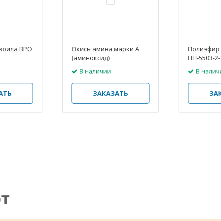
зоила ВРО
Окись амина марки А
Полиэфир
(аминоксид)
ПП-5503-2-
В наличии
В налич
АТЬ
ЗАКАЗАТЬ
ЗА
ют